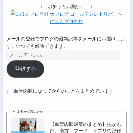
↓ ポチッとお願い！ ↓
にほんブログ村
メールの登録でブログの最新記事をメールにお届けしま
す。いつでも解除できます。
メ
ー
ル
登録する
ア
ド
レ
↓ 血管肉腫になってからのことをまとめています。
ス
あわせて読みたい
【血管肉腫対策のまとめ】抗がん
剤、漢方、フード、サプリの記録