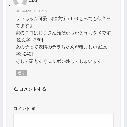
ako
2010年12月11日 07:05
ララちゃん可愛い[絵文字:i-178]とっても似合っ
てますよ
家のニコはおじさん顔だからかどうもダメです
[絵文字:i-230]
女の子って表情のララちゃんが羨ましい[絵文
字:i-240]
そして家もすぐにリボン外してしまいます
返信
コメントする
コメント
※