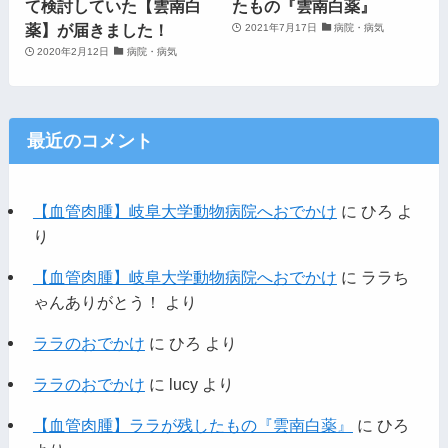
て検討していた【雲南白
たもの『雲南白薬』
薬】が届きました！
2021年7月17日
病院・病気
2020年2月12日
病院・病気
最近のコメント
【血管肉腫】岐阜大学動物病院へおでかけ
に
ひろ
よ
り
【血管肉腫】岐阜大学動物病院へおでかけ
に
ララち
ゃんありがとう！
より
ララのおでかけ
に
ひろ
より
ララのおでかけ
に
lucy
より
【血管肉腫】ララが残したもの『雲南白薬』
に
ひろ