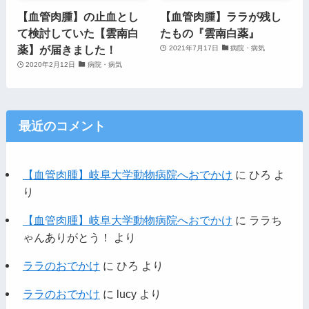
【血管肉腫】の止血とし
【血管肉腫】ララが残し
て検討していた【雲南白
たもの『雲南白薬』
薬】が届きました！
2021年7月17日
病院・病気
2020年2月12日
病院・病気
最近のコメント
【血管肉腫】岐阜大学動物病院へおでかけ
に
ひろ
よ
り
【血管肉腫】岐阜大学動物病院へおでかけ
に
ララち
ゃんありがとう！
より
ララのおでかけ
に
ひろ
より
ララのおでかけ
に
lucy
より