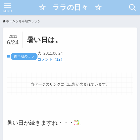
☆ ララの日々 ☆
MENU
ホーム
青年期のララ
2011
暑い日は。
6/24
2011.06.24
青年期のララ
コメント（12）
当ページのリンクには広告が含まれています。
暑い日が続きますね・・・
。