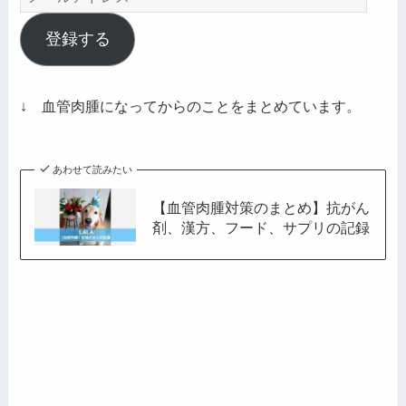
ー
ル
登録する
ア
ド
レ
↓ 血管肉腫になってからのことをまとめています。
ス
あわせて読みたい
【血管肉腫対策のまとめ】抗がん
剤、漢方、フード、サプリの記録