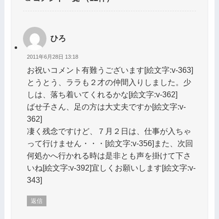
ひろ
2011年6月28日 13:18
お祝いコメント有難うございます[絵文字:v-363]
とうとう、ララも２才の仲間入りしました。少
しは、落ち着いてくれるかな[絵文字:v-362]
ばせ子さん、足の方は大丈夫ですか[絵文字:v-
362]
凄く残念ですけど、７月２日は、仕事が入ちゃ
って行けません・・・[絵文字:v-356]また、次回
何処かへ行かれる時は是非とも声を掛けて下さ
いね[絵文字:v-392]宜しくお願いします[絵文字:v-
343]
返信