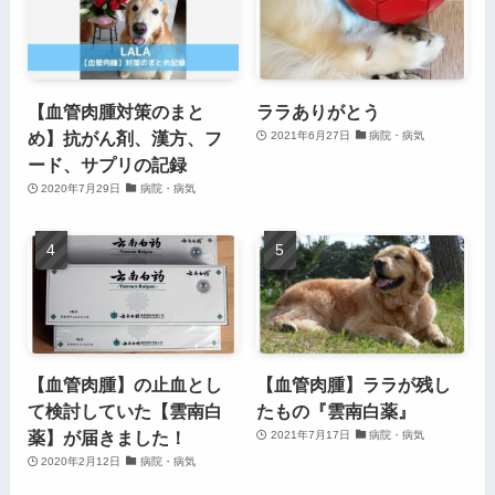
【血管肉腫対策のまと
ララありがとう
め】抗がん剤、漢方、フ
2021年6月27日
病院・病気
ード、サプリの記録
2020年7月29日
病院・病気
【血管肉腫】の止血とし
【血管肉腫】ララが残し
て検討していた【雲南白
たもの『雲南白薬』
薬】が届きました！
2021年7月17日
病院・病気
2020年2月12日
病院・病気