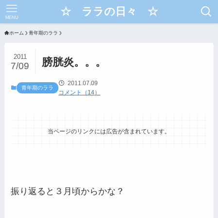
☆ ララの日々 ☆
MENU
ホーム
青年期のララ
2011
膀胱炎。。。
7/09
2011.07.09
青年期のララ
コメント（14）
当ページのリンクには広告が含まれています。
振り返ると３月頃からかな？