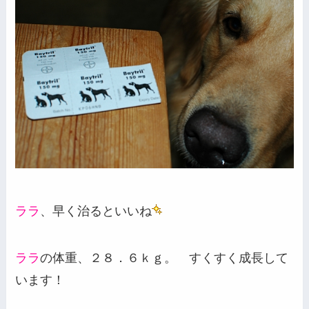
ララ
、早く治るといいね
ララ
の体重、２８．６ｋｇ。 すくすく成長して
います！