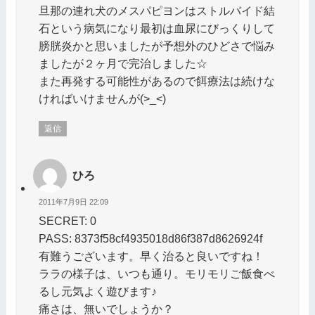
旦那の連れ犬のメスパピヨンはストルバイド結
石という病気になり最初は血尿にびっくりして
膀胱炎かと思いましたが予想外のひどさで悩み
ましたが２ヶ月で完治しました☆
また再発する可能性があるので餌療法は続けな
ければいけませんが(>_<)
返信
ひろ
2011年7月9日 22:09
SECRET: 0
PASS: 8373f58cf4935018d86f387d8626924f
有難うございます。早く治ると良いですね！
ララの様子は、いつも通り。モリモリご飯食べ
るし元気よく遊びます♪
痛さは、無いでしょうか？