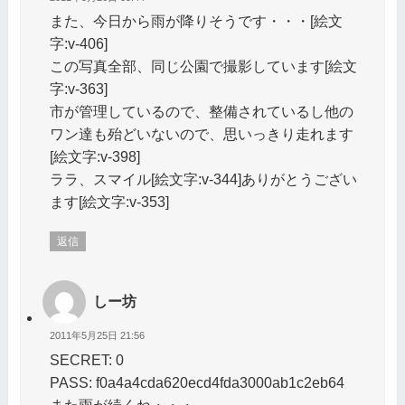
また、今日から雨が降りそうです・・・[絵文
字:v-406]
この写真全部、同じ公園で撮影しています[絵文
字:v-363]
市が管理しているので、整備されているし他の
ワン達も殆どいないので、思いっきり走れます
[絵文字:v-398]
ララ、スマイル[絵文字:v-344]ありがとうござい
ます[絵文字:v-353]
返信
しー坊
2011年5月25日 21:56
SECRET: 0
PASS: f0a4a4cda620ecd4fda3000ab1c2eb64
また雨が続くね・・・