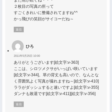
２枚目の写真の所って
すごくきれいに整備されてますね^^
かっ飛びの笑顔がサイコーだね～
返信
ひろ
2011年5月25日 10:00
ありがとうございます[絵文字:v-363]
ここは、シロツメクサがいっぱい咲いています
[絵文字:v-344]。草の背丈も高いので、なんとな
く雰囲気よく写真が撮れますね～[絵文字:v-410]
ララがダッシュすると速いですよ[絵文字:v-355]
ダンナも敗退です[絵文字:v-411][絵文字:v-356]
返信