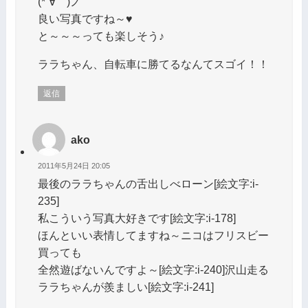
(*´∀｀)ノ
良い写真ですね～♥
と～～～っても楽しそう♪
ララちゃん、自転車に勝てるなんてスゴイ！！
返信
ako
2011年5月24日 20:05
最後のララちゃんの舌出しべローン[絵文字:i-
235]
私こういう写真大好きです[絵文字:i-178]
ほんといい表情してますね～ニコはフリスビー
買っても
全然遊ばないんですよ～[絵文字:i-240]沢山走る
ララちゃんが羨ましい[絵文字:i-241]