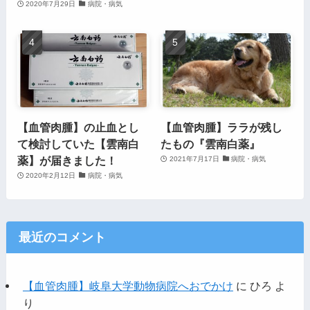
2020年7月29日
病院・病気
【血管肉腫】の止血とし
【血管肉腫】ララが残し
て検討していた【雲南白
たもの『雲南白薬』
薬】が届きました！
2021年7月17日
病院・病気
2020年2月12日
病院・病気
最近のコメント
【血管肉腫】岐阜大学動物病院へおでかけ
に
ひろ
よ
り