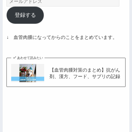
ー
ル
登録する
ア
ド
レ
↓ 血管肉腫になってからのことをまとめています。
ス
あわせて読みたい
【血管肉腫対策のまとめ】抗がん
剤、漢方、フード、サプリの記録