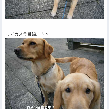
っでカメラ目線。＾＾