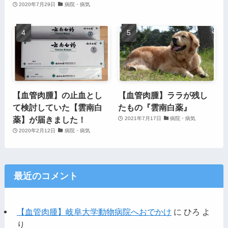
2020年7月29日
病院・病気
【血管肉腫】の止血とし
【血管肉腫】ララが残し
て検討していた【雲南白
たもの『雲南白薬』
薬】が届きました！
2021年7月17日
病院・病気
2020年2月12日
病院・病気
最近のコメント
【血管肉腫】岐阜大学動物病院へおでかけ
に
ひろ
よ
り