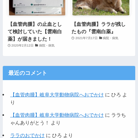
【血管肉腫】の止血とし
【血管肉腫】ララが残し
て検討していた【雲南白
たもの『雲南白薬』
薬】が届きました！
2021年7月17日
病院・病気
2020年2月12日
病院・病気
最近のコメント
【血管肉腫】岐阜大学動物病院へおでかけ
に
ひろ
よ
り
【血管肉腫】岐阜大学動物病院へおでかけ
に
ララち
ゃんありがとう！
より
ララのおでかけ
に
ひろ
より