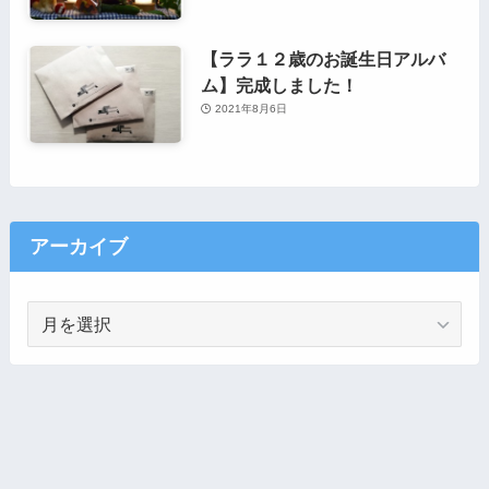
【ララ１２歳のお誕生日アルバ
ム】完成しました！
2021年8月6日
アーカイブ
ア
ー
カ
イ
ブ