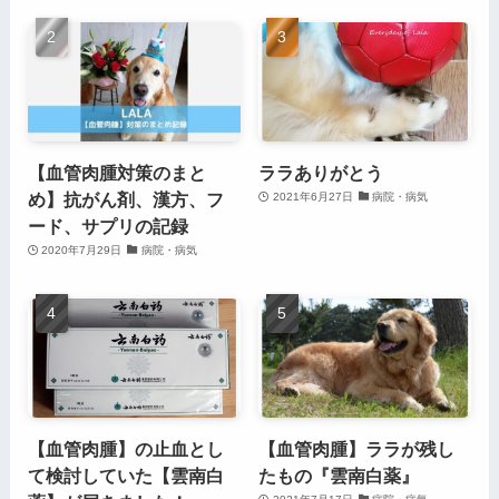
【血管肉腫対策のまと
ララありがとう
め】抗がん剤、漢方、フ
2021年6月27日
病院・病気
ード、サプリの記録
2020年7月29日
病院・病気
【血管肉腫】の止血とし
【血管肉腫】ララが残し
て検討していた【雲南白
たもの『雲南白薬』