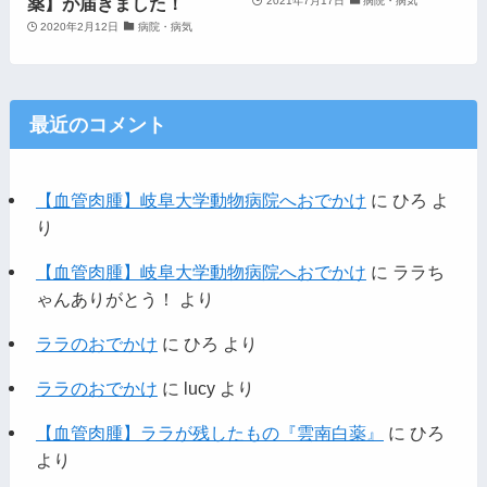
薬】が届きました！
2021年7月17日
病院・病気
2020年2月12日
病院・病気
最近のコメント
【血管肉腫】岐阜大学動物病院へおでかけ
に
ひろ
よ
り
【血管肉腫】岐阜大学動物病院へおでかけ
に
ララち
ゃんありがとう！
より
ララのおでかけ
に
ひろ
より
ララのおでかけ
に
lucy
より
【血管肉腫】ララが残したもの『雲南白薬』
に
ひろ
より