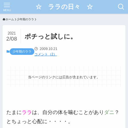
☆ ララの日々 ☆
MENU
ホーム
少年期のララ
2021
ポチっと試しに。
2/08
2009.10.21
少年期のララ
コメント（2）
当ページのリンクには広告が含まれています。
たまに
ララ
は、自分の体を噛むことがあり
ダニ
？
とちょっと心配に・・・・。