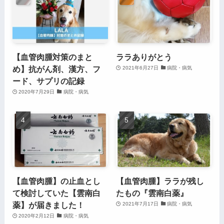
【血管肉腫対策のまと
ララありがとう
め】抗がん剤、漢方、フ
2021年6月27日
病院・病気
ード、サプリの記録
2020年7月29日
病院・病気
【血管肉腫】の止血とし
【血管肉腫】ララが残し
て検討していた【雲南白
たもの『雲南白薬』
薬】が届きました！
2021年7月17日
病院・病気
2020年2月12日
病院・病気