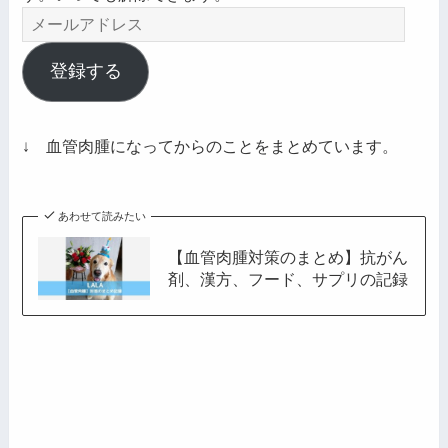
メ
ー
ル
登録する
ア
ド
レ
↓ 血管肉腫になってからのことをまとめています。
ス
あわせて読みたい
【血管肉腫対策のまとめ】抗がん
剤、漢方、フード、サプリの記録