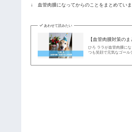
レ
↓ 血管肉腫になってからのことをまとめてい
ス
あわせて読みたい
【血管肉腫対策のま
ひろ ララが血管肉腫に
つも笑顔で元気なゴールデンレ