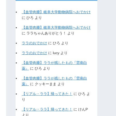
【血管肉腫】岐阜大学動物病院へおでかけ
に
ひろ
より
【血管肉腫】岐阜大学動物病院へおでかけ
に
ララちゃんありがとう！
より
ララのおでかけ
に
ひろ
より
ララのおでかけ
に
lucy
より
【血管肉腫】ララが残したもの『雲南白
薬』
に
ひろ
より
【血管肉腫】ララが残したもの『雲南白
薬』
に
クッキーまま
より
【リアル・ララ】帰ってきた！
に
ひろ
よ
り
【リアル・ララ】帰ってきた！
に
けんP
より