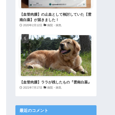
【血管肉腫】の止血として検討していた【雲
南白薬】が届きました！
2020年2月12日
病院・病気
【血管肉腫】ララが残したもの『雲南白薬』
2021年7月17日
病院・病気
最近のコメント