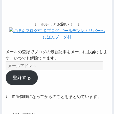
↓ ポチッとお願い！ ↓
にほんブログ村
メールの登録でブログの最新記事をメールにお届けしま
す。いつでも解除できます。
メ
ー
ル
登録する
ア
ド
レ
↓ 血管肉腫になってからのことをまとめています。
ス