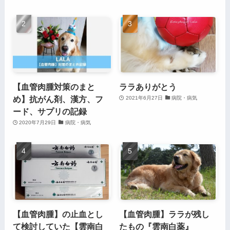
【血管肉腫対策のまと
ララありがとう
め】抗がん剤、漢方、フ
2021年6月27日
病院・病気
ード、サプリの記録
2020年7月29日
病院・病気
【血管肉腫】の止血とし
【血管肉腫】ララが残し
て検討していた【雲南白
たもの『雲南白薬』