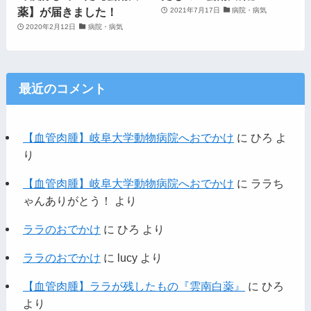
薬】が届きました！
2021年7月17日
病院・病気
2020年2月12日
病院・病気
最近のコメント
【血管肉腫】岐阜大学動物病院へおでかけ
に
ひろ
よ
り
【血管肉腫】岐阜大学動物病院へおでかけ
に
ララち
ゃんありがとう！
より
ララのおでかけ
に
ひろ
より
ララのおでかけ
に
lucy
より
【血管肉腫】ララが残したもの『雲南白薬』
に
ひろ
より