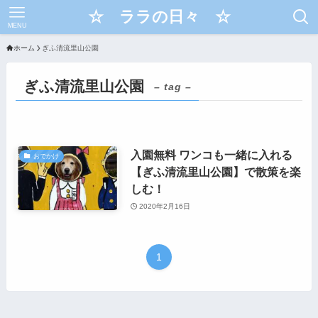
☆ ララの日々 ☆
MENU
ホーム
ぎふ清流里山公園
ぎふ清流里山公園
– tag –
入園無料 ワンコも一緒に入れる
おでかけ
【ぎふ清流里山公園】で散策を楽
しむ！
2020年2月16日
1