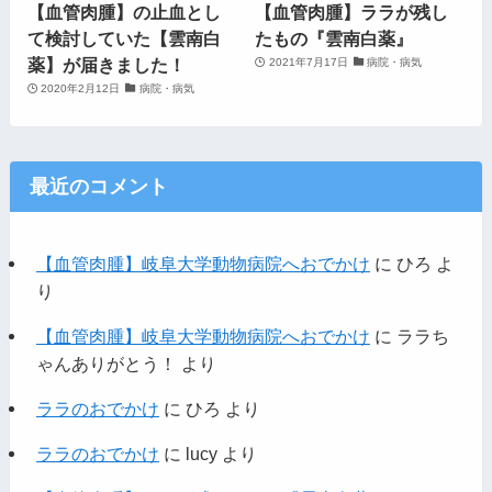
【血管肉腫】の止血とし
【血管肉腫】ララが残し
て検討していた【雲南白
たもの『雲南白薬』
薬】が届きました！
2021年7月17日
病院・病気
2020年2月12日
病院・病気
最近のコメント
【血管肉腫】岐阜大学動物病院へおでかけ
に
ひろ
よ
り
【血管肉腫】岐阜大学動物病院へおでかけ
に
ララち
ゃんありがとう！
より
ララのおでかけ
に
ひろ
より
ララのおでかけ
に
lucy
より