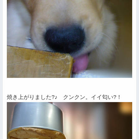
焼き上がりました?♪ クンクン。イイ匂い?！