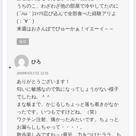
うちのこ、わざわざ他の部屋で冷やしてたのに
( ´ﾉω｀)ｺｯｿﾘ忍び込んで全部食べた経験アリよ
(；´∀｀)
来週はおさんぽでびゅーかぁ！イエーイ～～
返信
ひろ
2009年9月17日 12:31
ありがとうございます！
匂いに敏感なので気になってしょうがない様子
でしたね。＾＾
まな板まで、かじるしちょっと落ち着きがなか
ったです。いつもですけどね。（笑）
ワクチン注射、痛かったみたいです。ちょっと
お漏らししちゃって・・・・。
散歩楽しみですね～♪最近、力をつけたララ。ち