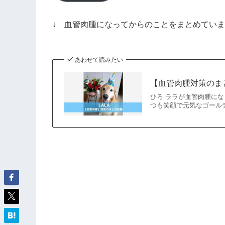
ド
レ
↓ 血管肉腫になってからのことをまとめてい
ス
あわせて読みたい
【血管肉腫対策のま
ひろ ララが血管肉腫に
つも笑顔で元気なゴールデンレ