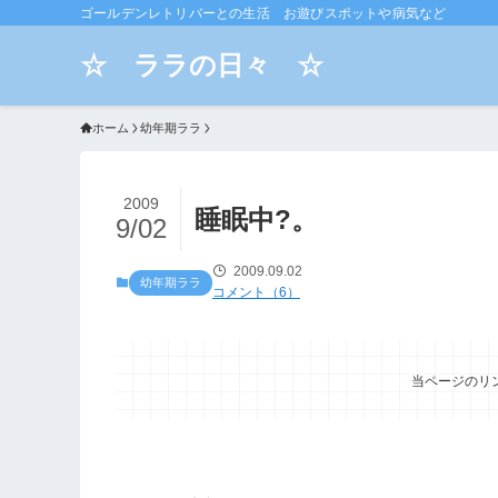
ゴールデンレトリバーとの生活 お遊びスポットや病気など
☆ ララの日々 ☆
ホーム
幼年期ララ
2009
睡眠中?。
9/02
2009.09.02
幼年期ララ
コメント（6）
当ページのリ