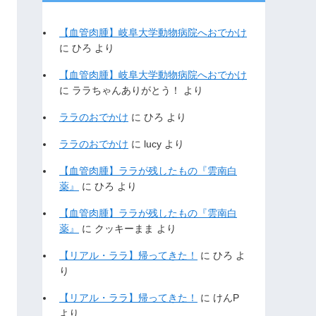
【血管肉腫】岐阜大学動物病院へおでかけ
に
ひろ
より
【血管肉腫】岐阜大学動物病院へおでかけ
に
ララちゃんありがとう！
より
ララのおでかけ
に
ひろ
より
ララのおでかけ
に
lucy
より
【血管肉腫】ララが残したもの『雲南白
薬』
に
ひろ
より
【血管肉腫】ララが残したもの『雲南白
薬』
に
クッキーまま
より
【リアル・ララ】帰ってきた！
に
ひろ
よ
り
【リアル・ララ】帰ってきた！
に
けんP
より