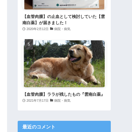
【血管肉腫】の止血として検討していた【雲
南白薬】が届きました！
2020年2月12日
病院・病気
【血管肉腫】ララが残したもの『雲南白薬』
2021年7月17日
病院・病気
最近のコメント