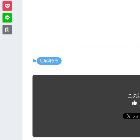
幼年期ララ
この