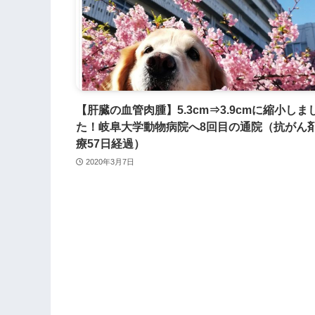
【肝臓の血管肉腫】5.3cm⇒3.9cmに縮小しま
た！岐阜大学動物病院へ8回目の通院（抗がん
療57日経過）
2020年3月7日