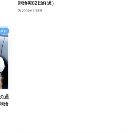
剤治療82日経過）
2020年4月5日
・病気
の通
剤治