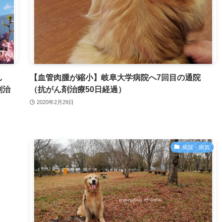
し
【血管肉腫が縮小】岐阜大学病院へ7回目の通院
剤治
（抗がん剤治療50日経過）
2020年2月29日
病院・病気