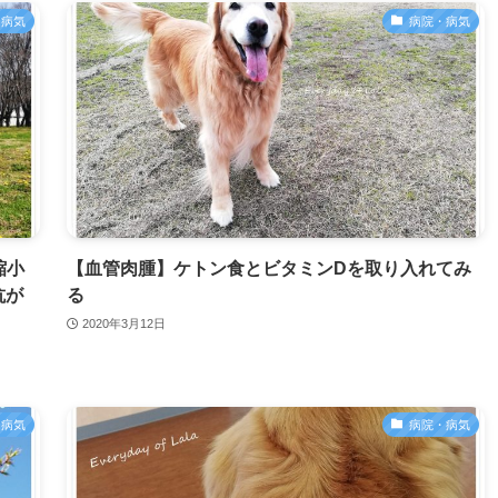
・病気
病院・病気
縮小
【血管肉腫】ケトン食とビタミンDを取り入れてみ
抗が
る
2020年3月12日
・病気
病院・病気