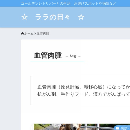
ゴールデンレトリバーとの生活 お遊びスポットや病気など
☆ ララの日々 ☆
ホーム
血管肉腫
血管肉腫
– tag –
血管肉腫（原発肝臓、転移心臓）になって
抗がん剤、手作りフード、漢方でがんばっ
病院