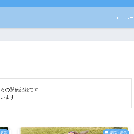
ホー
からの闘病記録です。
ています！
・病気
病院・病気