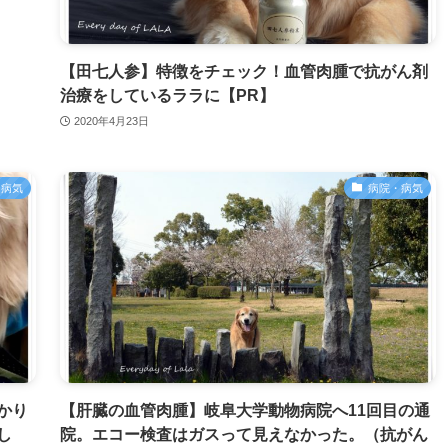
【田七人参】特徴をチェック！血管肉腫で抗がん剤
治療をしているララに【PR】
2020年4月23日
・病気
病院・病気
かり
【肝臓の血管肉腫】岐阜大学動物病院へ11回目の通
し
院。エコー検査はガスって見えなかった。（抗がん