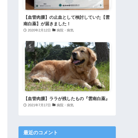
【血管肉腫】の止血として検討していた【雲
南白薬】が届きました！
2020年2月12日
病院・病気
【血管肉腫】ララが残したもの『雲南白薬』
2021年7月17日
病院・病気
最近のコメント