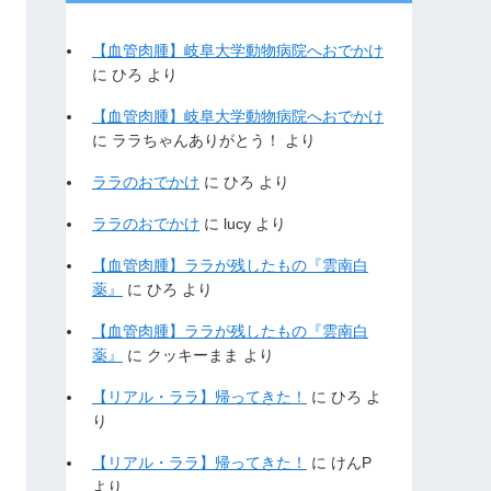
【血管肉腫】岐阜大学動物病院へおでかけ
に
ひろ
より
【血管肉腫】岐阜大学動物病院へおでかけ
に
ララちゃんありがとう！
より
ララのおでかけ
に
ひろ
より
ララのおでかけ
に
lucy
より
【血管肉腫】ララが残したもの『雲南白
薬』
に
ひろ
より
【血管肉腫】ララが残したもの『雲南白
薬』
に
クッキーまま
より
【リアル・ララ】帰ってきた！
に
ひろ
よ
り
【リアル・ララ】帰ってきた！
に
けんP
より