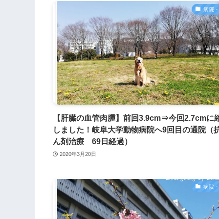
病院
【肝臓の血管肉腫】前回3.9cm⇒今回2.7cmに
しました！岐阜大学動物病院へ9回目の通院（
ん剤治療 69日経過）
2020年3月20日
病院